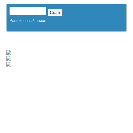
Расширенный поиск
Обрезь говяжья
(Код:
)
Увеличить изображение
Мясо для собак обрезь говяжья.
Мясная обрезь с головы.
Отечественная говядина без кости.
h2> Представляет собой срез с туши коровы, быка. Фасовка в
пищевых лотках 0.7 кг. Коробка 12 лотков весом 8.4 кг. Обрезь
говяжья для собак является ценным продуктом содержит 125
Ккал. На 100 гр. При кормлении мясом для собак в сыром виде,