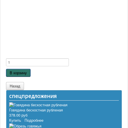
192 соответственно в отварном. Содержит белки и легко
усваиваемые жиры, большое количество полезных аминокислот,
витаминов группы В и микроэлементов. Жирность до 15%
Так же рекомендуем попробовать
Окорок бараний
нарубленные
кусками 15-­20 см Мясо для собак собственного производстава.
Цена за коробку:
руб. (12 лот., 8,4 кг)
5736
Цена:
478.00 руб
плюс
доставка
Количество:
спецпредложения
Говядина бескостная рубленая
378.00 руб
Купить
Подробнее