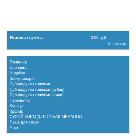
Контакты
Корзина
Прайс-лист
Статьи
Новости
Итоговая сумма:
0.00 руб
В корзину
Говядина
Баранина
Индейка
Зоокулинария
Субпродукты говяжьи
Субпродукты говяжьи (рубец)
Субпродукты говяжьи (хрящ)
Перепелка
Курица
Кролик
СУХОЙ КОРМ ДЛЯ СОБАК MERADOG
Рыба для собак
Утка