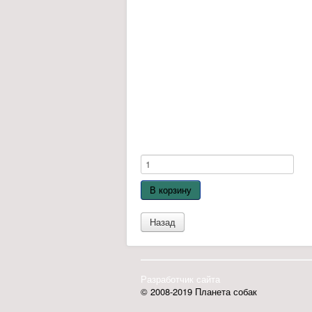
преимущественно полиненасыщенными к
систему, имеет противовоспалительное
Пикша – безусловно очень
В ней множество необходимых хищнику 
количествах. Ею нельзя полностью за
продукт в рационе четвероногого. Мясо
хищника.
Цена:
250.00 руб
плюс
доставка
Нет в наличии
Количество:
Разработчик сайта
© 2008-2019 Планета собак