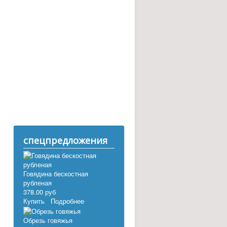
спецпредложения
Говядина бескостная
рубленая
378.00 руб
Купить
Подробнее
Обрезь говяжья